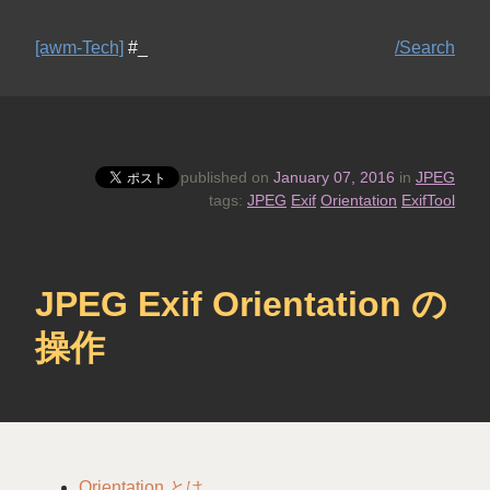
[awm-Tech]
#_
/Search
published on
January 07, 2016
in
JPEG
tags:
JPEG
Exif
Orientation
ExifTool
JPEG Exif Orientation の
操作
Orientation とは