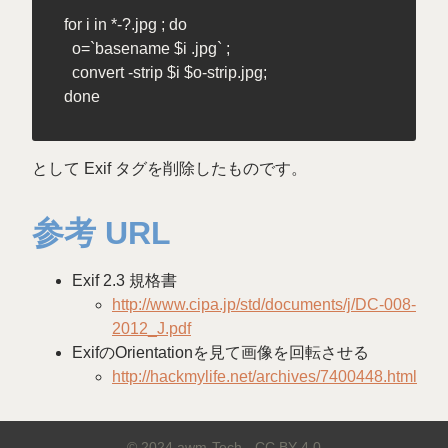
for i in *-?.jpg ; do

  o=`basename $i .jpg` ;

  convert -strip $i $o-strip.jpg;

として Exif タグを削除したものです。
参考 URL
Exif 2.3 規格書
http://www.cipa.jp/std/documents/j/DC-008-
2012_J.pdf
ExifのOrientationを見て画像を回転させる
http://hackmylife.net/archives/7400448.html
© 2024 awm-Tech -
CC BY 4.0