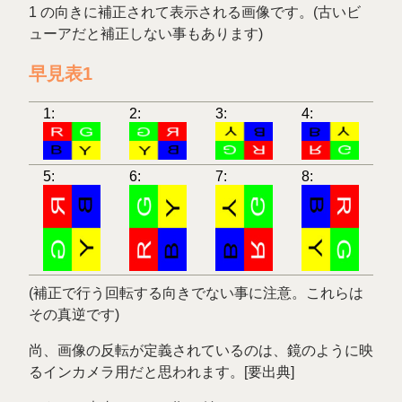
1 の向きに補正されて表示される画像です。(古いビ
ューアだと補正しない事もあります)
早見表1
1:
2:
3:
4:
5:
6:
7:
8:
(補正で行う回転する向きでない事に注意。これらは
その真逆です)
尚、画像の反転が定義されているのは、鏡のように映
るインカメラ用だと思われます。[要出典]