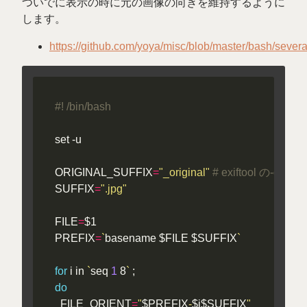
ついでに表示の時に元の画像の向きを維持するように
します。
https://github.com/yoya/misc/blob/master/bash/severa
ORIGINAL_SUFFIX
=
"_original"
# exiftool の-del
SUFFIX
=
".jpg"
FILE
=
PREFIX
=
`
basename $FILE $SUFFIX
`
for
 i in 
`
seq 
1
 8
`
do
  FILE_ORIENT
=
"
$PREFIX
-
$i$SUFFIX
"