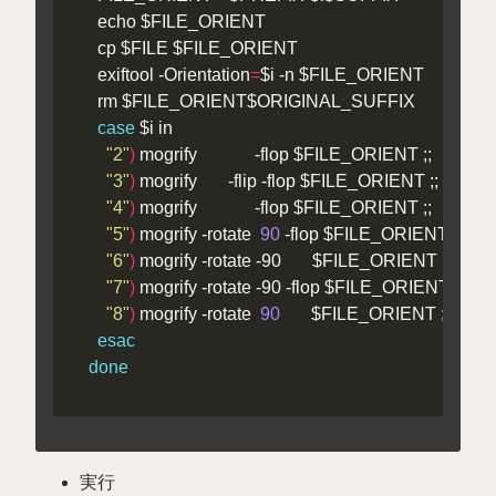
  exiftool -Orientation
=
case
"2"
)
"3"
)
"4"
)
"5"
)
 mogrify -rotate  
90
"6"
)
"7"
)
"8"
)
 mogrify -rotate  
90
esac
done
実行