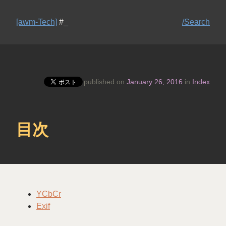
[awm-Tech]
#_
/Search
published on
January 26, 2016
in
Index
目次
YCbCr
Exif