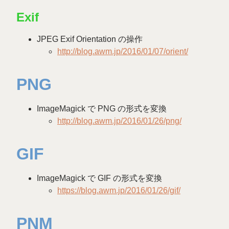
Exif
JPEG Exif Orientation の操作
http://blog.awm.jp/2016/01/07/orient/
PNG
ImageMagick で PNG の形式を変換
http://blog.awm.jp/2016/01/26/png/
GIF
ImageMagick で GIF の形式を変換
https://blog.awm.jp/2016/01/26/gif/
PNM